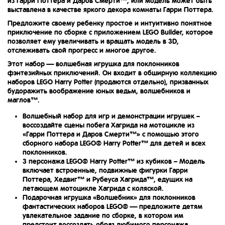
из Гарри Поттера и Даров Смерти™, или модель может быть
выставлена ​​в качестве яркого декора комнаты Гарри Поттера.
Предложите своему ребенку простое и интуитивно понятное
приключение по сборке с приложением LEGO Builder, которое
позволяет ему увеличивать и вращать модель в 3D,
отслеживать свой прогресс и многое другое.
Этот набор — волшебная игрушка для поклонников
фэнтезийных приключений. Он входит в обширную коллекцию
наборов LEGO Harry Potter (продаются отдельно), призванных
будоражить воображение юных ведьм, волшебников и
маглов™.
Волшебный набор для игр и демонстрации игрушек –
воссоздайте сцены побега Хагрида на мотоцикле из
«Гарри Поттера и Даров Смерти™» с помощью этого
сборного набора LEGO® Harry Potter™ для детей и всех
поклонников.
3 персонажа LEGO® Harry Potter™ из кубиков – Модель
включает встроенные, подвижные фигурки Гарри
Поттера, Хедвиг™ и Рубеуса Хагрида™, едущих на
летающем мотоцикле Хагрида с коляской.
Подарочная игрушка «Волшебник» для поклонников
фантастических наборов LEGO® — предложите детям
увлекательное задание по сборке, в котором им
предстоит воссоздать образ любимого персонажа