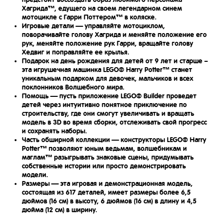
Хагрида™, едущего на своем легендарном синем
мотоцикле с Гарри Поттером™ в коляске.
Игровые детали — управляйте мотоциклом,
поворачивайте голову Хагрида и меняйте положение его
рук, меняйте положение рук Гарри, вращайте голову
Хедвиг и поправляйте ее крылья.
Подарок на день рождения для детей от 9 лет и старше –
эта игрушечная машинка LEGO® Harry Potter™ станет
уникальным подарком для девочек, мальчиков и всех
поклонников Волшебного мира.
Помощь — пусть приложение LEGO® Builder проведет
детей через интуитивно понятное приключение по
строительству, где они смогут увеличивать и вращать
модель в 3D во время сборки, отслеживать свой прогресс
и сохранять наборы.
Часть обширной коллекции — конструкторы LEGO® Harry
Potter™ позволяют юным ведьмам, волшебникам и
маглам™ разыгрывать знаковые сцены, придумывать
собственные истории или просто демонстрировать
модели.
Размеры — эта игровая и демонстрационная модель,
состоящая из 617 деталей, имеет размеры более 6,5
дюймов (16 см) в высоту, 6 дюймов (16 см) в длину и 4,5
дюйма (12 см) в ширину.